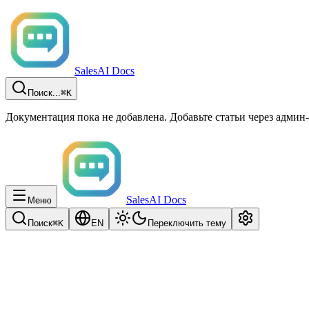
SalesAI Docs
Поиск...
⌘K
Документация пока не добавлена. Добавьте статьи через админ-
SalesAI Docs
Меню
Поиск
⌘K
EN
Переключить тему